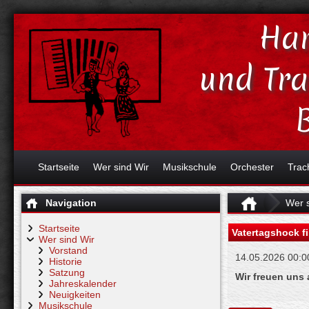
Har
und Tr
Startseite
Wer sind Wir
Musikschule
Orchester
Trac
Navigation
Wer s
Startseite
Vatertagshock fi
Wer sind Wir
Vorstand
14.05.2026 00:0
Historie
Satzung
Wir freuen uns 
Jahreskalender
Neuigkeiten
Musikschule