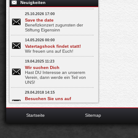
Neuigkeiten
25.10.2026 17:00
Save the date
Benefizkonzert zugunsten der
Stiftung Eigensinn
14.05.2026 00:00
Vatertagshock findet statt!
Wir freuen uns auf Euch!
19.04.2025 11:23
Wir suchen Dich
Hast DU Interesse an unserem
Verein, dann werde ein Teil von
UNS!
29.04.2018 14:15
Besuchen Sie uns auf
Facebook
Bleiben Sie informiert - mit nur
einem Klick
Startseite
Sitemap