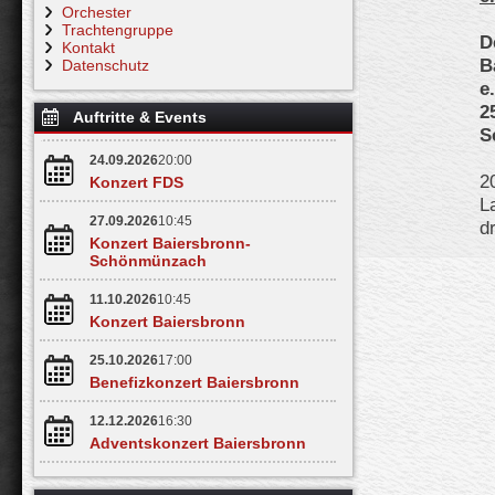
Orchester
Trachtengruppe
D
Kontakt
B
Datenschutz
e
2
Auftritte & Events
S
24.09.2026
20:00
2
Konzert FDS
L
27.09.2026
10:45
d
Konzert Baiersbronn-
F
Schönmünzach
u
e
11.10.2026
10:45
S
Konzert Baiersbronn
D
25.10.2026
17:00
b
Benefizkonzert Baiersbronn
s
e
12.12.2026
16:30
G
Adventskonzert Baiersbronn
A
f