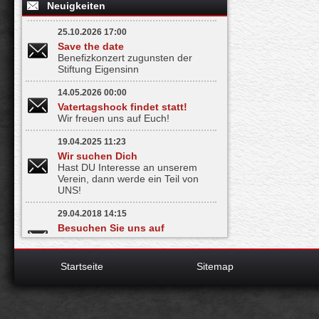
Neuigkeiten
Z
i
25.10.2026 17:00
K
Save the date
m
Benefizkonzert zugunsten der
b
Stiftung Eigensinn
D
14.05.2026 00:00
B
Vatertagshock findet statt!
k
Wir freuen uns auf Euch!
z
m
19.04.2025 11:23
O
Wir suchen Dich
Hast DU Interesse an unserem
P
Verein, dann werde ein Teil von
g
UNS!
29.04.2018 14:15
I
Besuchen Sie uns auf
n
Facebook
d
Bleiben Sie informiert - mit nur
einem Klick
Startseite
Sitemap
B
S
S