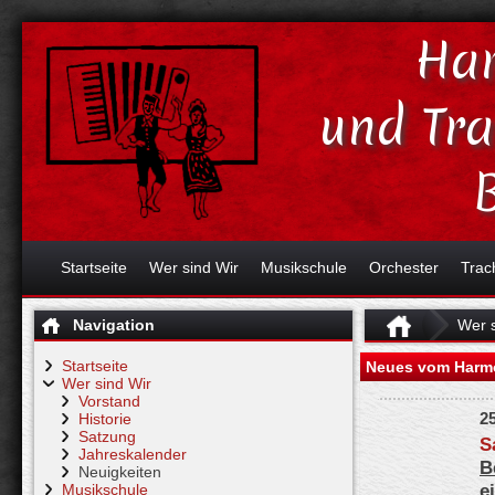
Har
und Tr
Startseite
Wer sind Wir
Musikschule
Orchester
Trac
Navigation
Wer s
Startseite
Neues vom Harmo
Wer sind Wir
Vorstand
2
Historie
Satzung
S
Jahreskalender
B
Neuigkeiten
e
Musikschule