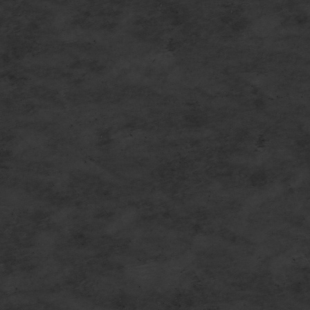
E
g
1
V
1
W
E
2
B
W