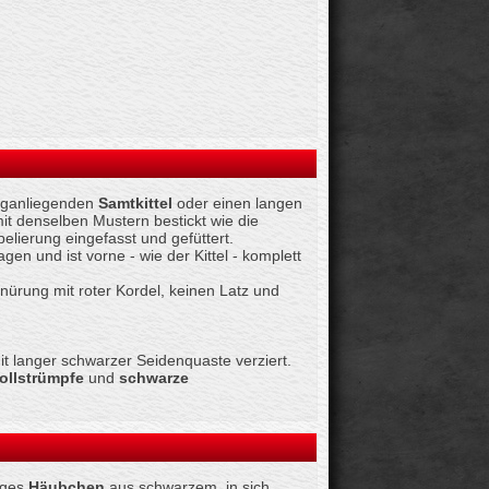
enganliegenden
Samtkittel
oder einen langen
it denselben Mustern bestickt wie die
elierung eingefasst und gefüttert.
en und ist vorne - wie der Kittel - komplett
ürung mit roter Kordel, keinen Latz und
 langer schwarzer Seidenquaste verziert.
llstrümpfe
und
schwarze
iges
Häubchen
aus schwarzem, in sich