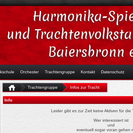
Harmonika-Spie
und Trachtenvolkst
Baiersbronn e
kschule
Orchester
Trachtengruppe
Kontakt
Datenschutz
Trachtengruppe
Infos zur Tracht
Info
Leider gibt es zur Zeit keine Aktiven für di
Wer interessiert ist
und
eventuell sogar voran gehen