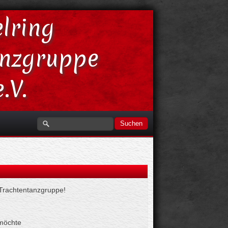
lring
anzgruppe
.V.
Suchen
e Trachtentanzgruppe!
 möchte