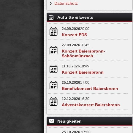
Datenschutz
Auftritte & Events
24.09.2026
20:00
Konzert FDS
27.09.2026
10:45
Konzert Baiersbronn-
Schönmünzach
11.10.2026
10:45
Konzert Baiersbronn
25.10.2026
17:00
Benefizkonzert Baiersbronn
12.12.2026
16:30
Adventskonzert Baiersbronn
Neuigkeiten
25.10.2026 17:00