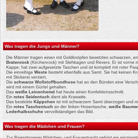
Was tragen die Jungs und Männer?
Die Männer tragen einen mit Goldknöpfen besetzten schwarzen, 
Bratenrock
(Kirchenrock) mit Stehkagen und Revers. Er ist vorne m
Kappe, hat zwei aufgesetzte Taschen und ist komplett mit roter Pasp
Die einreihige
Weste
besteht ebenfalls aus Samt. Sie hat keinen Krag
mit Stickerei verziert,
Die
schwarze Wollstoffbundhose
hat an den Bünden eine Verschn
wird mit einem Gürtel gehalten.
Das
weiße Leinenhemd
hat heute einen Konfektionsschnitt.
Ein
rotes Seidentuch
dient als Krawatte.
Das bestickte
Käppchen
ist mit schwarzem Samt überzogen und mit
Ein
rotes
Taschentuch
an der linken Hosentasche,
weiße Baumwo
Lederhalbschuhe
vervollständigen das Bild.
Was tragen die Mädchen und Frauen?
Zur Baiersbronner Mädchen- und Frauentracht gehört ein einzigart