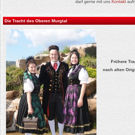
darf gerne mit uns
Kontakt
auf
Die Tracht des Oberen Murgtal
Frühere Tra
nach alten Orig