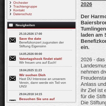
Orchester
2026
Trachtengruppe
Kontakt
Datenschutz
Der Harmo
Baiersbron
Neuigkeiten
Tumlingen
laden am 
25.10.2026 17:00
Save the date
Benefizko
Benefizkonzert zugunsten der
Stiftung Eigensinn
ein.
14.05.2026 00:00
2026 - das
Vatertagshock findet statt!
Wir freuen uns auf Euch!
Landesmusi
19.04.2025 11:23
nehmen dr
Wir suchen Dich
Freudensta
Hast DU Interesse an unserem
Verein, dann werde ein Teil von
Anlass und
UNS!
ihr Ziel i
29.04.2018 14:15
für die St
Besuchen Sie uns auf
Die Stiftun
Facebook