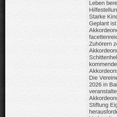
Bleiben Sie informiert - mit nur
Leben berei
einem Klick
Hilfestellu
Starke Kind
Geplant is
Akkordeono
facettenre
Zuhörern z
Akkordeonmu
Schittenhe
kommenden
Akkordeons
Die Verein
2026 in Ba
veranstalte
Akkordeonm
Stiftung E
herausford