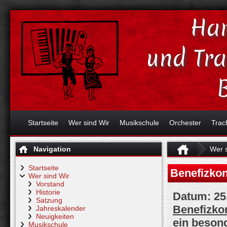
Har
und Tr
Startseite
Wer sind Wir
Musikschule
Orchester
Trac
Navigation
Wer s
Startseite
Benefizkon
Wer sind Wir
Vorstand
Historie
Datum:
25
Satzung
Benefizkon
Jahreskalender
Neuigkeiten
ein beson
Musikschule