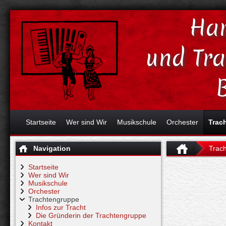
Har
und Tr
Startseite
Wer sind Wir
Musikschule
Orchester
Trac
Navigation
Trac
Startseite
Wer sind Wir
Musikschule
Orchester
Trachtengruppe
Infos zur Tracht
Die Gründerin der Trachtengruppe
Kontakt