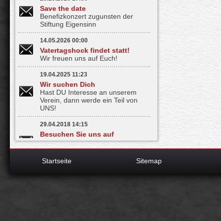
Save the date
Benefizkonzert zugunsten der
Stiftung Eigensinn
14.05.2026 00:00
Vatertagshock findet statt!
Wir freuen uns auf Euch!
19.04.2025 11:23
Wir suchen Dich
Hast DU Interesse an unserem
Verein, dann werde ein Teil von
UNS!
29.04.2018 14:15
Besuchen Sie uns auf
Facebook
Bleiben Sie informiert - mit nur
einem Klick
Startseite
Sitemap