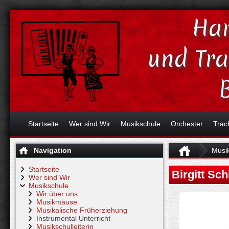
Har
und Tr
Startseite
Wer sind Wir
Musikschule
Orchester
Trac
Navigation
Musi
Startseite
Birgitt Sc
Wer sind Wir
Musikschule
Wir über uns
Musikmäuse
Musikalische Früherziehung
Instrumental Unterricht
Musikschulleiterin