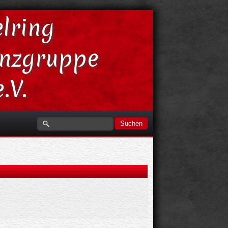
lring
anzgruppe
.V.
Suchen