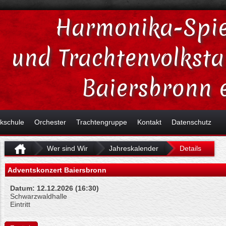
Harmonika-Spie
und Trachtenvolkst
Baiersbronn e
kschule
Orchester
Trachtengruppe
Kontakt
Datenschutz
Wer sind Wir
Jahreskalender
Details
Adventskonzert Baiersbronn
Datum:
12.12.2026 (16:30)
Schwarzwaldhalle
Eintritt