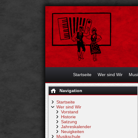
Startseite
Wer sind Wir
Musi
Navigation
Startseite
Wer sind Wir
Vorstand
Historie
Satzung
Jahreskalender
Neuigkeiten
Musikschule