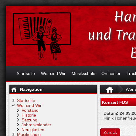
Har
und Tr
Startseite
Wer sind Wir
Musikschule
Orchester
Trac
Navigation
Wer s
Startseite
Konzert FDS
Wer sind Wir
Vorstand
Datum:
24.09.2
Historie
Klinik Hohenfre
Satzung
Jahreskalender
Neuigkeiten
Zurück
Musikschule