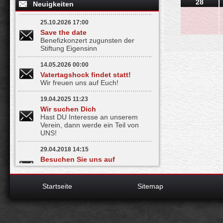
28
Neuigkeiten
25.10.2026 17:00
Save the date
Benefizkonzert zugunsten der
Stiftung Eigensinn
14.05.2026 00:00
Vatertagshock findet statt!
Wir freuen uns auf Euch!
19.04.2025 11:23
Wir suchen Dich
Hast DU Interesse an unserem
Verein, dann werde ein Teil von
UNS!
29.04.2018 14:15
Besuchen Sie uns auf
Facebook
Bleiben Sie informiert - mit nur
einem Klick
Startseite
Sitemap