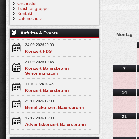
Orchester
Trachtengruppe
Kontakt
Datenschutz
Auftritte & Events
Montag
24.09.2026
20:00
Konzert FDS
27.09.2026
10:45
Konzert Baiersbronn-
7
Schönmünzach
11.10.2026
10:45
Konzert Baiersbronn
14
25.10.2026
17:00
Benefizkonzert Baiersbronn
21
12.12.2026
16:30
Adventskonzert Baiersbronn