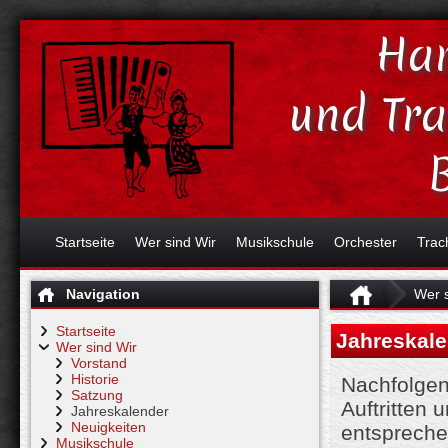
Har
und Tr
Startseite
Wer sind Wir
Musikschule
Orchester
Trac
Navigation
Wer s
Startseite
Jahreskale
Wer sind Wir
Vorstand
Historie
Nachfolgen
Satzung
Auftritten 
Jahreskalender
Neuigkeiten
entspreche
Musikschule